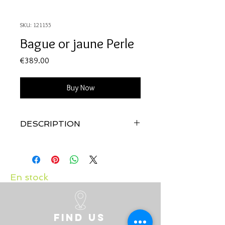
SKU: 121155
Bague or jaune Perle
Price
€389.00
Buy Now
DESCRIPTION
Qualité:
Or jaune 18 carats
Pierre:
Perle de culture
En stock
Find us