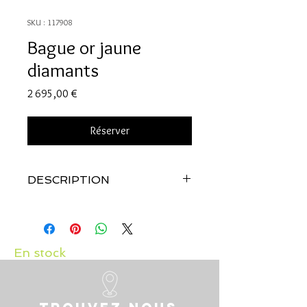
SKU : 117908
Bague or jaune
diamants
Prix
2 695,00 €
Réserver
DESCRIPTION
Qualité:
Or jaune 18 carats
Pierres:
Diamants: 0.52 carat
En stock