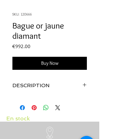
SKU: 120666
Bague or jaune
diamant
Price
€992.00
Buy Now
DESCRIPTION
Qualité:
Or jaune 18 carats
Pierre:
Diamant 0.11 carat
En stock