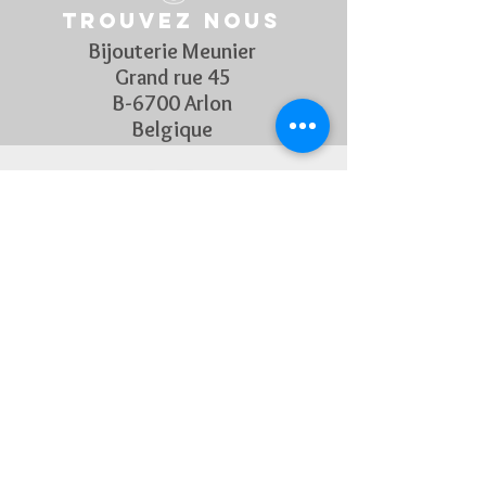
Trouvez nous
Bijouterie Meunier
Grand rue 45
B-6700 Arlon
Belgique
Suivez Nous
Découvrez chaque semaine nos
nouveautés en rejoignant notre
page Facebook et Instagram
CONTACTEZ-NOUS
Pour toute question, n'hésitez
pas à nous contacter !