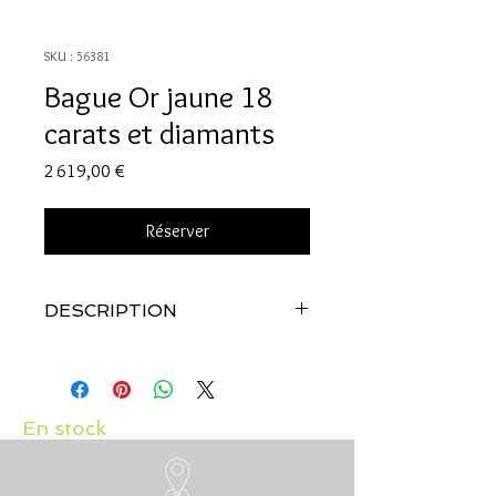
SKU : 56381
Bague Or jaune 18
carats et diamants
Prix
2 619,00 €
Réserver
DESCRIPTION
Qualité:
Or jaune 18 carats
Pierres:
Diamants: 0.39 carats
En stock