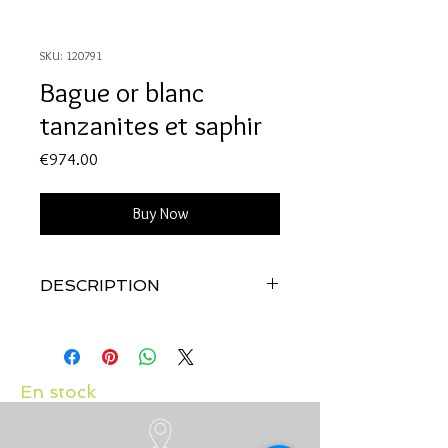
SKU: 120791
Bague or blanc
tanzanites et saphir
Price
€974.00
Buy Now
DESCRIPTION
Qualité:
Or blanc 18 carats
Pierres:
Tanzanites 0.72 carat et saphir
0.09 carat
En stock