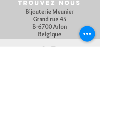
Trouvez nous
Bijouterie Meunier
Grand rue 45
B-6700 Arlon
Belgique
Suivez Nous
Découvrez chaque semaine nos
nouveautés en rejoignant notre
page Facebook et Instagram
CONTACTEZ-NOUS
Pour toute question, n'hésitez
pas à nous contacter !