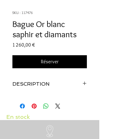
SKU : 117476
Bague Or blanc
saphir et diamants
Prix
1 260,00 €
Réserver
DESCRIPTION
Qualité:
Or blanc 18 carats
Pierre:
Saphir: 0.51 carats et diamants:
0.19 carats
En stock