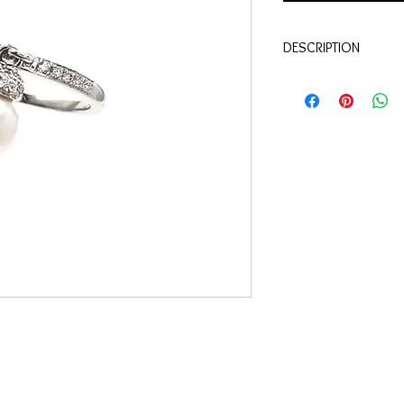
DESCRIPTION
Collection Pacoma "Pam
Qualité:
Or blanc 18 c
Pierres:
Diamants 0.21
Perle de culture japon