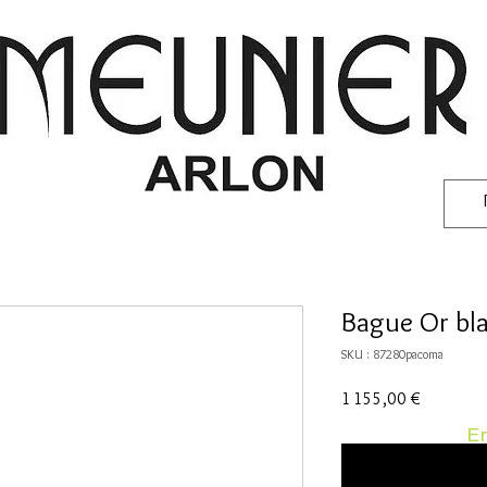
Bague Or bla
SKU : 87280pacoma
Prix
1 155,00 €
En