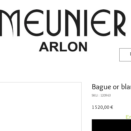
Bague or bl
SKU : 120963
Prix
1 520,00 €
En