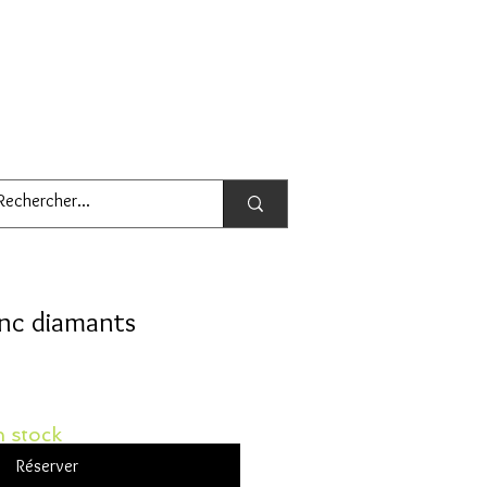
anc diamants
 stock
Réserver