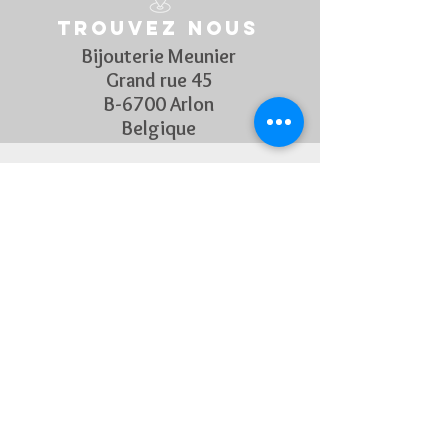
Trouvez nous
Bijouterie Meunier
Grand rue 45
B-6700 Arlon
Belgique
Suivez Nous
Découvrez chaque semaine nos
nouveautés en rejoignant notre
page Facebook et Instagram
CONTACTEZ-NOUS
Pour toute question, n'hésitez
pas à nous contacter !