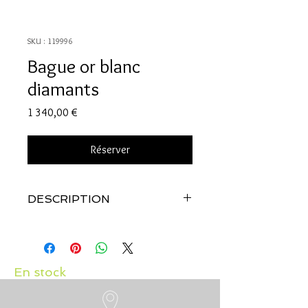
SKU : 119996
Bague or blanc
diamants
Prix
1 340,00 €
Réserver
DESCRIPTION
Qualité:
Or blanc 18 carats
Pierres:
Diamants 0.30 carat
En stock