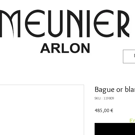
Bague or bl
SKU : 119809
Prix
485,00 €
En