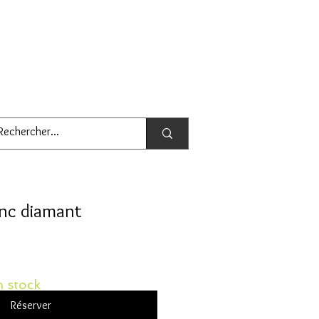
anc diamant
 stock
Réserver