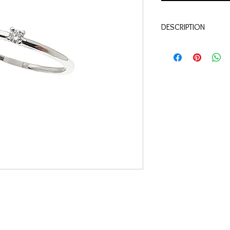
DESCRIPTION
Qualité:
Or blanc 18 c
Pierre:
Diamant 0.04 c