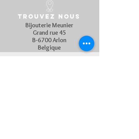
Trouvez nous
Bijouterie Meunier
Grand rue 45
B-6700 Arlon
Belgique
Suivez Nous
Découvrez chaque semaine nos
nouveautés en rejoignant notre
page Facebook et Instagram
CONTACTEZ-NOUS
Pour toute question, n'hésitez