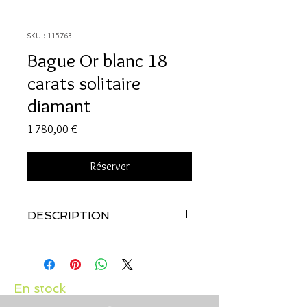
SKU : 115763
Bague Or blanc 18
carats solitaire
diamant
Prix
1 780,00 €
Réserver
DESCRIPTION
Qualité:
Or blanc 18 carats
Pierres:
Diamant: 0.37 carats qualité
GVS2
En stock