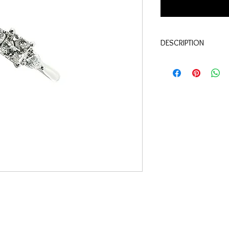
DESCRIPTION
Qualité:
Or blanc 18 c
Pierres:
Diamant taille
diamants poires : 0.21