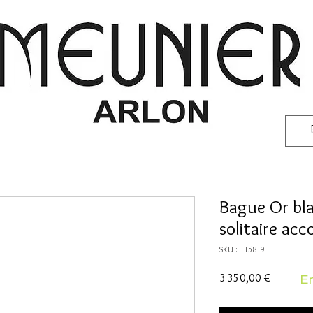
Bague Or bla
solitaire ac
SKU : 115819
Prix
3 350,00 €
En