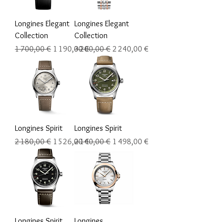
Longines Elegant
Longines Elegant
Collection
Collection
Prix original
Prix promotionnel
Prix original
Prix promotionnel
1 700,00 €
1 190,00 €
3 200,00 €
2 240,00 €
Longines Spirit
Longines Spirit
Prix original
Prix promotionnel
Prix original
Prix promotionnel
2 180,00 €
1 526,00 €
2 140,00 €
1 498,00 €
Longines Spirit
Longines