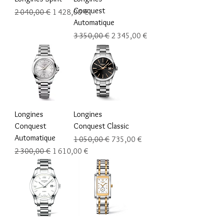
Conquest
Prix original
Prix promotionnel
2 040,00 €
1 428,00 €
Automatique
Prix original
Prix promotionnel
3 350,00 €
2 345,00 €
Longines
Longines
Conquest
Conquest Classic
Automatique
Prix original
Prix promotionnel
1 050,00 €
735,00 €
Prix original
Prix promotionnel
2 300,00 €
1 610,00 €