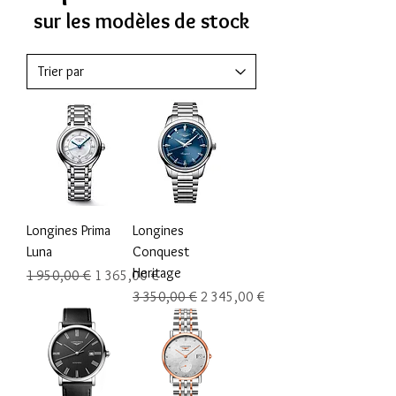
sur les modèles de stock
Longines Prima
Longines
Luna
Conquest
Heritage
Prix original
Prix promotionnel
1 950,00 €
1 365,00 €
Prix original
Prix promotionnel
3 350,00 €
2 345,00 €