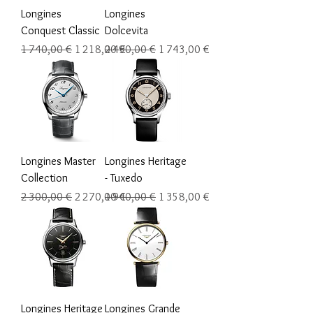
Longines
Longines
Conquest Classic
Dolcevita
Prix original
Prix promotionnel
Prix original
Prix promotionnel
1 740,00 €
1 218,00 €
2 490,00 €
1 743,00 €
Longines Master
Longines Heritage
Collection
- Tuxedo
Prix original
Prix promotionnel
Prix original
Prix promotionnel
2 300,00 €
2 270,00 €
1 940,00 €
1 358,00 €
Longines Heritage
Longines Grande